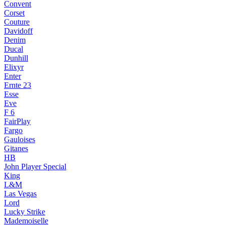
Convent
Corset
Couture
Davidoff
Denim
Ducal
Dunhill
Elixyr
Enter
Ernte 23
Esse
Eve
F 6
FairPlay
Fargo
Gauloises
Gitanes
HB
John Player Special
King
L&M
Las Vegas
Lord
Lucky Strike
Mademoiselle