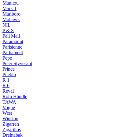
Manitou
Mark 1
Marlboro
Mohawk
NIL
P & S
Pall Mall
Paramount
Parisienne
Parliament
Pepe
Peter Styvesant
Prince
Pueblo
R 1
R 6
Reval
Roth Händle
TAWA
Vogue
West
Winston
Zigarren
Zigarillos
Drehtabak