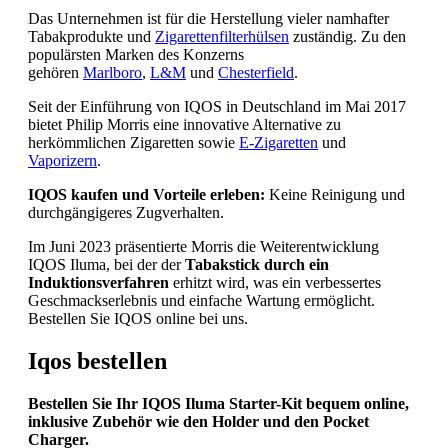
Das Unternehmen ist für die Herstellung vieler namhafter
Tabakprodukte und
Zigarettenfilterhülsen
zuständig. Zu den
populärsten Marken des Konzerns
gehören
Marlboro
,
L&M
und
Chesterfield
.
Seit der Einführung von IQOS in Deutschland im Mai 2017
bietet Philip Morris eine innovative Alternative zu
herkömmlichen Zigaretten sowie
E-Zigaretten
und
Vaporizern
.
IQOS kaufen und Vorteile erleben:
Keine Reinigung und
durchgängigeres Zugverhalten.
Im Juni 2023 präsentierte Morris die Weiterentwicklung
IQOS Iluma, bei der der
Tabakstick durch ein
Induktionsverfahren
erhitzt wird, was ein verbessertes
Geschmackserlebnis und einfache Wartung ermöglicht.
Bestellen Sie IQOS online bei uns.
Iqos bestellen
Bestellen Sie Ihr IQOS Iluma Starter-Kit bequem online,
inklusive Zubehör wie den Holder und den Pocket
Charger.