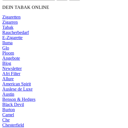
DEIN TABAK ONLINE
Zigaretten
Zigarren
Tabak
Raucherbedarf
E-Zigarette
Iluma
Glo
Ploom
Angebote
Blog
Newsletter
Afri Filter
Allure
American Spirit
Auslese de Luxe
Austin
Benson & Hedges
Black Devil
Burton
Camel
Che
Chesterfield