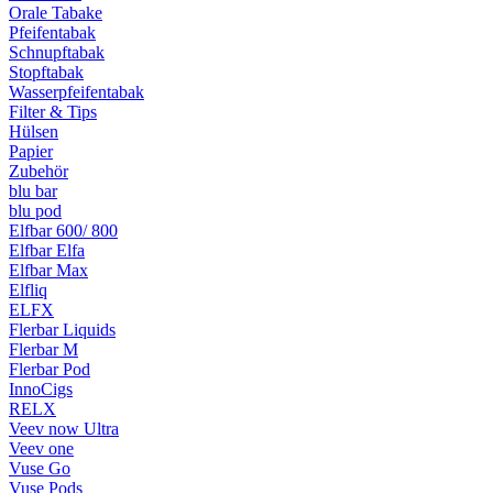
Orale Tabake
Pfeifentabak
Schnupftabak
Stopftabak
Wasserpfeifentabak
Filter & Tips
Hülsen
Papier
Zubehör
blu bar
blu pod
Elfbar 600/ 800
Elfbar Elfa
Elfbar Max
Elfliq
ELFX
Flerbar Liquids
Flerbar M
Flerbar Pod
InnoCigs
RELX
Veev now Ultra
Veev one
Vuse Go
Vuse Pods