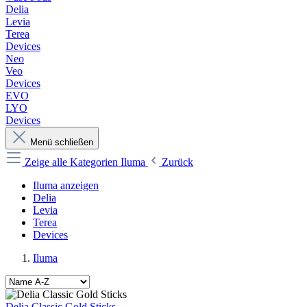
Delia
Levia
Terea
Devices
Neo
Veo
Devices
EVO
LYO
Devices
Menü schließen
Zeige alle Kategorien
Iluma
Zurück
Iluma anzeigen
Delia
Levia
Terea
Devices
Iluma
Delia Classic Gold Sticks