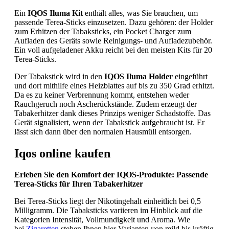
Ein
IQOS Iluma Kit
enthält alles, was Sie brauchen, um
passende Terea-Sticks einzusetzen. Dazu gehören: der Holder
zum Erhitzen der Tabaksticks, ein Pocket Charger zum
Aufladen des Geräts sowie Reinigungs- und Aufladezubehör.
Ein voll aufgeladener Akku reicht bei den meisten Kits für 20
Terea-Sticks.
Der Tabakstick wird in den
IQOS Iluma Holder
eingeführt
und dort mithilfe eines Heizblattes auf bis zu 350 Grad erhitzt.
Da es zu keiner Verbrennung kommt, entstehen weder
Rauchgeruch noch Ascherückstände. Zudem erzeugt der
Tabakerhitzer dank dieses Prinzips weniger Schadstoffe. Das
Gerät signalisiert, wenn der Tabakstick aufgebraucht ist. Er
lässt sich dann über den normalen Hausmüll entsorgen.
Iqos online kaufen
Erleben Sie den Komfort der IQOS-Produkte: Passende
Terea-Sticks für Ihren Tabakerhitzer
Bei Terea-Sticks liegt der Nikotingehalt einheitlich bei 0,5
Milligramm. Die Tabaksticks variieren im Hinblick auf die
Kategorien Intensität, Vollmundigkeit und Aroma. Wie
bei
Zigaretten
stehen Ihnen hier Varianten von mild bis kräftig