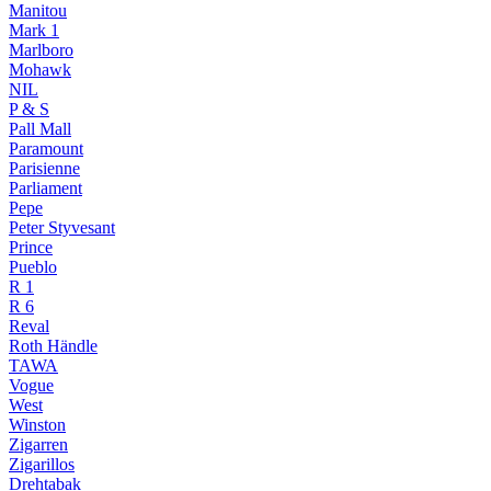
Manitou
Mark 1
Marlboro
Mohawk
NIL
P & S
Pall Mall
Paramount
Parisienne
Parliament
Pepe
Peter Styvesant
Prince
Pueblo
R 1
R 6
Reval
Roth Händle
TAWA
Vogue
West
Winston
Zigarren
Zigarillos
Drehtabak