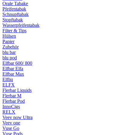
Orale Tabake
Pfeifentabak
Schnupftabak
Stopftabak
Wasserpfeifentabak
Filter & Tips
Hülsen
Papier
Zubehör
blu bar
blu pod
Elfbar 600/ 800
Elfbar Elfa
Elfbar Max
Elfliq
ELFX
Flerbar Liquids
Flerbar M
Flerbar Pod
InnoCigs
RELX
Veev now Ultra
Veev one
Vuse Go
Vuse Pods