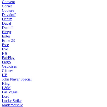
Convent
Corset
Couture
Davidoff
Denim
Ducal
Dunhill
Elixyr
Enter
Ernte 23
Esse
Eve
F 6
FairPlay
Fargo
Gauloises
Gitanes
HB
John Player Special
King
L&M
Las Vegas
Lord
Lucky Strike
Mademoiselle