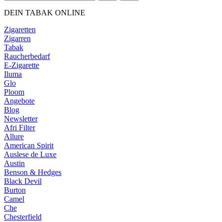
DEIN TABAK ONLINE
Zigaretten
Zigarren
Tabak
Raucherbedarf
E-Zigarette
Iluma
Glo
Ploom
Angebote
Blog
Newsletter
Afri Filter
Allure
American Spirit
Auslese de Luxe
Austin
Benson & Hedges
Black Devil
Burton
Camel
Che
Chesterfield