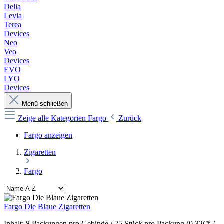
Delia
Levia
Terea
Devices
Neo
Veo
Devices
EVO
LYO
Devices
Menü schließen
Zeige alle Kategorien
Fargo
Zurück
Fargo anzeigen
Zigaretten
Fargo
Fargo Die Blaue Zigaretten
Inhalt:
8 Packungen pro Gebinde / 25 Stück pro Packung (0,32€* /