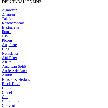
DEIN TABAK ONLINE
Zigaretten
Zigarren
Tabak
Raucherbedarf
E-Zigarette
Iluma
Glo
Ploom
Angebote
Blog
Newsletter
Afri Filter
Allure
American Spirit
Auslese de Luxe
Austin
Benson & Hedges
Black Devil
Burton
Camel
Che
Chesterfield
Convent