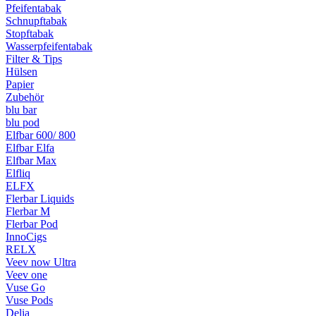
Pfeifentabak
Schnupftabak
Stopftabak
Wasserpfeifentabak
Filter & Tips
Hülsen
Papier
Zubehör
blu bar
blu pod
Elfbar 600/ 800
Elfbar Elfa
Elfbar Max
Elfliq
ELFX
Flerbar Liquids
Flerbar M
Flerbar Pod
InnoCigs
RELX
Veev now Ultra
Veev one
Vuse Go
Vuse Pods
Delia