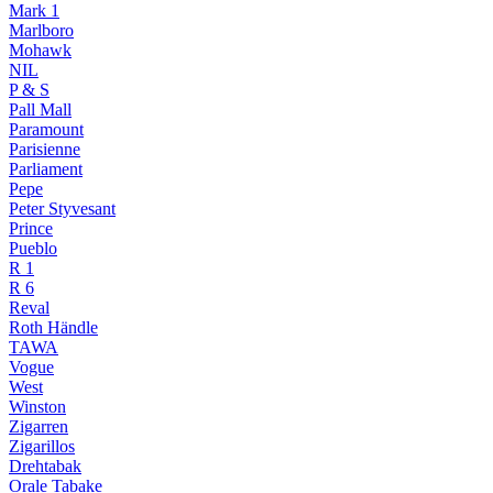
Mark 1
Marlboro
Mohawk
NIL
P & S
Pall Mall
Paramount
Parisienne
Parliament
Pepe
Peter Styvesant
Prince
Pueblo
R 1
R 6
Reval
Roth Händle
TAWA
Vogue
West
Winston
Zigarren
Zigarillos
Drehtabak
Orale Tabake