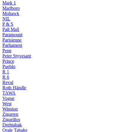
Mark 1
Marlboro
Mohawk
NIL
P & S
Pall Mall
Paramount
Parisienne
Parliament
Pepe
Peter Styvesant
Prince
Pueblo
R 1
R 6
Reval
Roth Händle
TAWA
Vogue
West
Winston
Zigarren
Zigarillos
Drehtabak
Orale Tabake