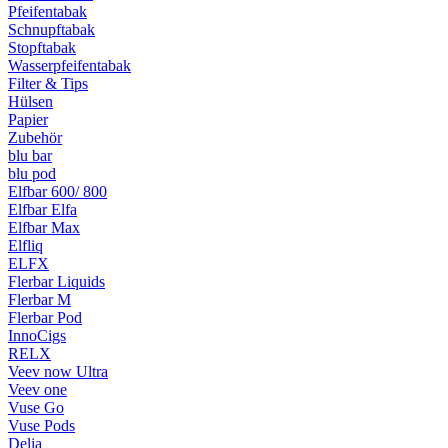
Pfeifentabak
Schnupftabak
Stopftabak
Wasserpfeifentabak
Filter & Tips
Hülsen
Papier
Zubehör
blu bar
blu pod
Elfbar 600/ 800
Elfbar Elfa
Elfbar Max
Elfliq
ELFX
Flerbar Liquids
Flerbar M
Flerbar Pod
InnoCigs
RELX
Veev now Ultra
Veev one
Vuse Go
Vuse Pods
Delia