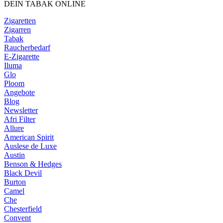
DEIN TABAK ONLINE
Zigaretten
Zigarren
Tabak
Raucherbedarf
E-Zigarette
Iluma
Glo
Ploom
Angebote
Blog
Newsletter
Afri Filter
Allure
American Spirit
Auslese de Luxe
Austin
Benson & Hedges
Black Devil
Burton
Camel
Che
Chesterfield
Convent