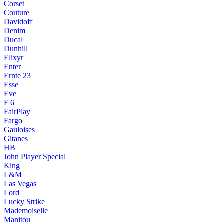
Corset
Couture
Davidoff
Denim
Ducal
Dunhill
Elixyr
Enter
Ernte 23
Esse
Eve
F 6
FairPlay
Fargo
Gauloises
Gitanes
HB
John Player Special
King
L&M
Las Vegas
Lord
Lucky Strike
Mademoiselle
Manitou