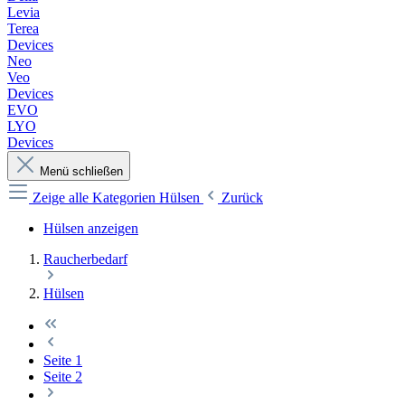
Levia
Terea
Devices
Neo
Veo
Devices
EVO
LYO
Devices
Menü schließen
Zeige alle Kategorien
Hülsen
Zurück
Hülsen anzeigen
Raucherbedarf
Hülsen
Seite
1
Seite
2