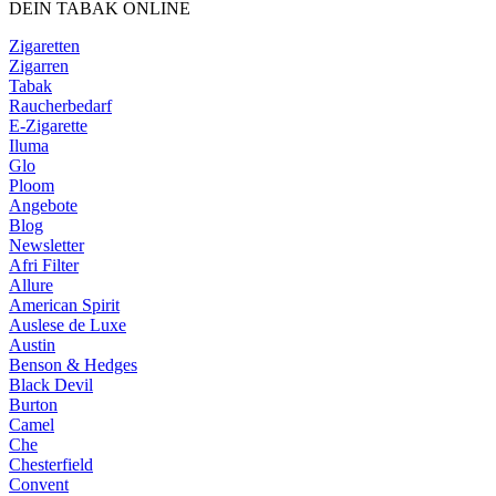
DEIN TABAK ONLINE
Zigaretten
Zigarren
Tabak
Raucherbedarf
E-Zigarette
Iluma
Glo
Ploom
Angebote
Blog
Newsletter
Afri Filter
Allure
American Spirit
Auslese de Luxe
Austin
Benson & Hedges
Black Devil
Burton
Camel
Che
Chesterfield
Convent