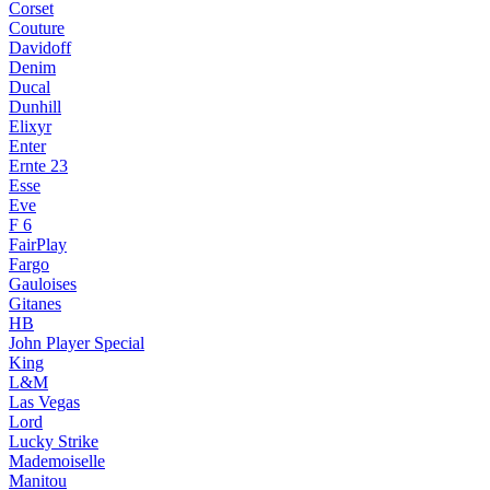
Corset
Couture
Davidoff
Denim
Ducal
Dunhill
Elixyr
Enter
Ernte 23
Esse
Eve
F 6
FairPlay
Fargo
Gauloises
Gitanes
HB
John Player Special
King
L&M
Las Vegas
Lord
Lucky Strike
Mademoiselle
Manitou