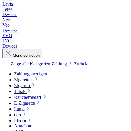
Levia
Terea
Devices
Neo
Veo
Devices
EVO
LYO
Devices
Menü schließen
Zeige alle Kategorien
Zahlung
Zurück
Zahlung anzeigen
Zigaretten
Zigarren
Tabak
Raucherbedarf
E-Zigarette
Iluma
Glo
Ploom
Angebote