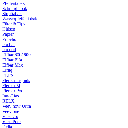
Pfeifentabak
Schnupftabak
Stopftabak
Wasserpfeifentabak
Filter & Tips
Hülsen
Papier
Zubehör
blu bar
blu pod
Elfbar 600/ 800
Elfbar Elfa
Elfbar Max
Elfliq
ELFX
Flerbar Liquids
Flerbar M
Flerbar Pod
InnoCigs
RELX
Veev now Ultra
Veev one
Vuse Go
Vuse Pods
Delia