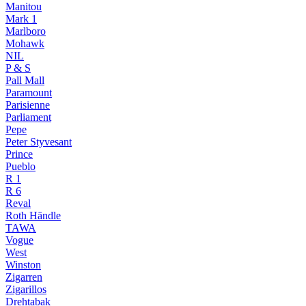
Manitou
Mark 1
Marlboro
Mohawk
NIL
P & S
Pall Mall
Paramount
Parisienne
Parliament
Pepe
Peter Styvesant
Prince
Pueblo
R 1
R 6
Reval
Roth Händle
TAWA
Vogue
West
Winston
Zigarren
Zigarillos
Drehtabak