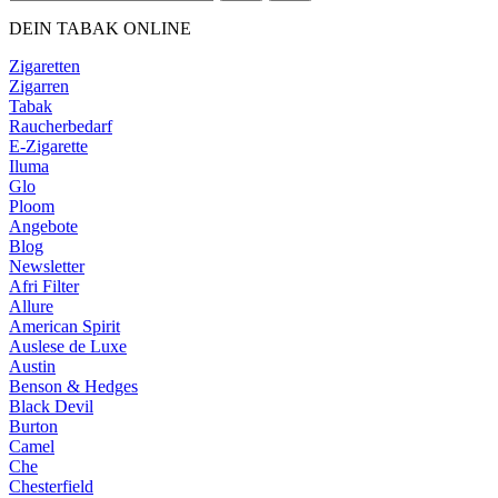
DEIN TABAK ONLINE
Zigaretten
Zigarren
Tabak
Raucherbedarf
E-Zigarette
Iluma
Glo
Ploom
Angebote
Blog
Newsletter
Afri Filter
Allure
American Spirit
Auslese de Luxe
Austin
Benson & Hedges
Black Devil
Burton
Camel
Che
Chesterfield