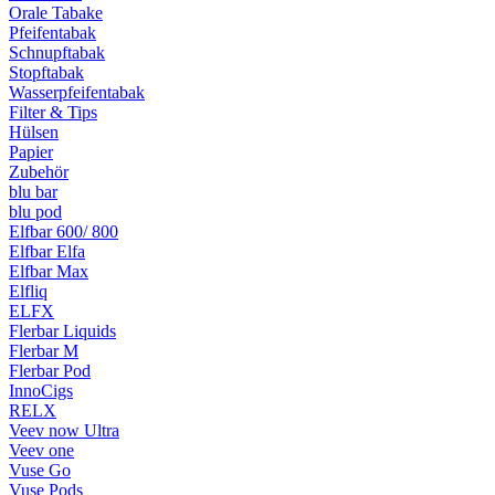
Orale Tabake
Pfeifentabak
Schnupftabak
Stopftabak
Wasserpfeifentabak
Filter & Tips
Hülsen
Papier
Zubehör
blu bar
blu pod
Elfbar 600/ 800
Elfbar Elfa
Elfbar Max
Elfliq
ELFX
Flerbar Liquids
Flerbar M
Flerbar Pod
InnoCigs
RELX
Veev now Ultra
Veev one
Vuse Go
Vuse Pods