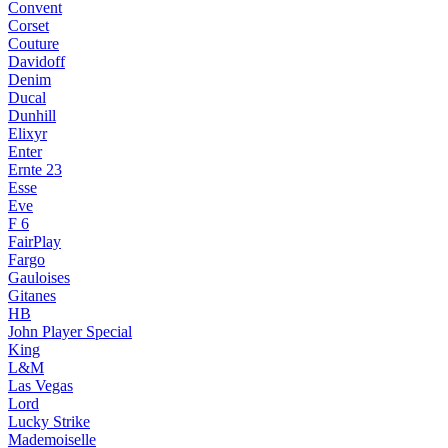
Convent
Corset
Couture
Davidoff
Denim
Ducal
Dunhill
Elixyr
Enter
Ernte 23
Esse
Eve
F 6
FairPlay
Fargo
Gauloises
Gitanes
HB
John Player Special
King
L&M
Las Vegas
Lord
Lucky Strike
Mademoiselle