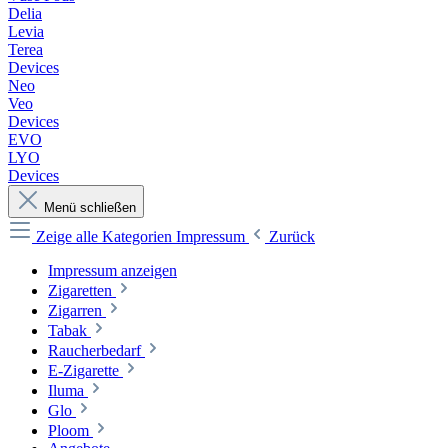
Delia
Levia
Terea
Devices
Neo
Veo
Devices
EVO
LYO
Devices
Menü schließen
Zeige alle Kategorien
Impressum
Zurück
Impressum anzeigen
Zigaretten
Zigarren
Tabak
Raucherbedarf
E-Zigarette
Iluma
Glo
Ploom