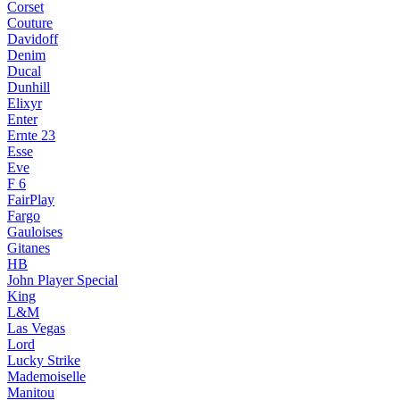
Corset
Couture
Davidoff
Denim
Ducal
Dunhill
Elixyr
Enter
Ernte 23
Esse
Eve
F 6
FairPlay
Fargo
Gauloises
Gitanes
HB
John Player Special
King
L&M
Las Vegas
Lord
Lucky Strike
Mademoiselle
Manitou