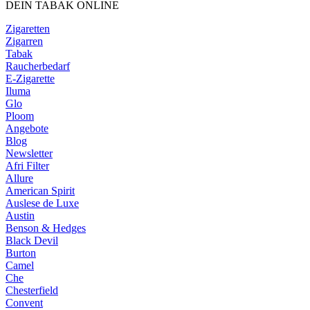
DEIN TABAK ONLINE
Zigaretten
Zigarren
Tabak
Raucherbedarf
E-Zigarette
Iluma
Glo
Ploom
Angebote
Blog
Newsletter
Afri Filter
Allure
American Spirit
Auslese de Luxe
Austin
Benson & Hedges
Black Devil
Burton
Camel
Che
Chesterfield
Convent