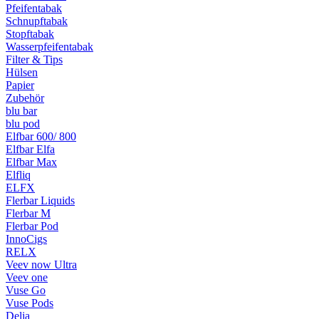
Pfeifentabak
Schnupftabak
Stopftabak
Wasserpfeifentabak
Filter & Tips
Hülsen
Papier
Zubehör
blu bar
blu pod
Elfbar 600/ 800
Elfbar Elfa
Elfbar Max
Elfliq
ELFX
Flerbar Liquids
Flerbar M
Flerbar Pod
InnoCigs
RELX
Veev now Ultra
Veev one
Vuse Go
Vuse Pods
Delia