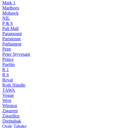
Mark 1
Marlboro
Mohawk
NIL
P & S
Pall Mall
Paramount
Parisienne
Parliament
Pepe
Peter Styvesant
Prince
Pueblo
R 1
R 6
Reval
Roth Händle
TAWA
Vogue
West
Winston
Zigarren
Zigarillos
Drehtabak
Orale Tabake