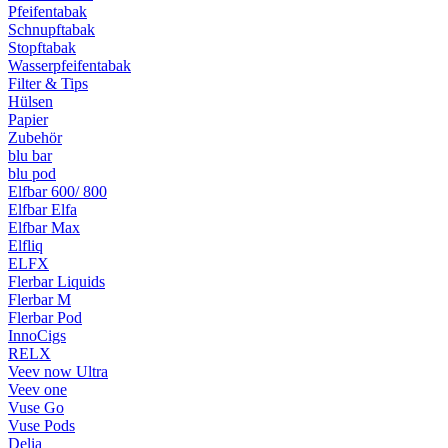
Pfeifentabak
Schnupftabak
Stopftabak
Wasserpfeifentabak
Filter & Tips
Hülsen
Papier
Zubehör
blu bar
blu pod
Elfbar 600/ 800
Elfbar Elfa
Elfbar Max
Elfliq
ELFX
Flerbar Liquids
Flerbar M
Flerbar Pod
InnoCigs
RELX
Veev now Ultra
Veev one
Vuse Go
Vuse Pods
Delia