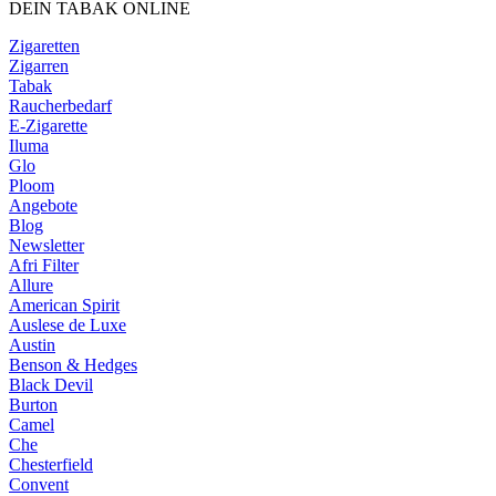
DEIN TABAK ONLINE
Zigaretten
Zigarren
Tabak
Raucherbedarf
E-Zigarette
Iluma
Glo
Ploom
Angebote
Blog
Newsletter
Afri Filter
Allure
American Spirit
Auslese de Luxe
Austin
Benson & Hedges
Black Devil
Burton
Camel
Che
Chesterfield
Convent