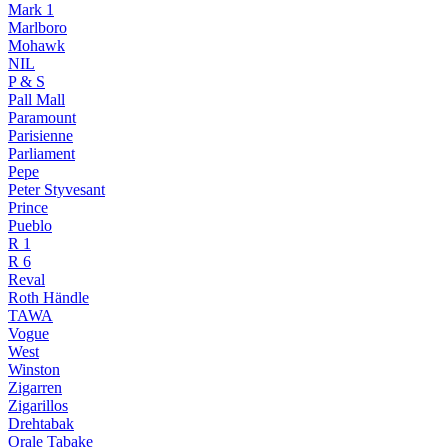
Mark 1
Marlboro
Mohawk
NIL
P & S
Pall Mall
Paramount
Parisienne
Parliament
Pepe
Peter Styvesant
Prince
Pueblo
R 1
R 6
Reval
Roth Händle
TAWA
Vogue
West
Winston
Zigarren
Zigarillos
Drehtabak
Orale Tabake