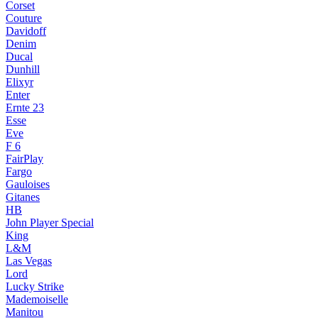
Corset
Couture
Davidoff
Denim
Ducal
Dunhill
Elixyr
Enter
Ernte 23
Esse
Eve
F 6
FairPlay
Fargo
Gauloises
Gitanes
HB
John Player Special
King
L&M
Las Vegas
Lord
Lucky Strike
Mademoiselle
Manitou