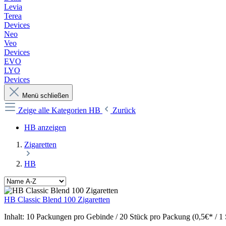
Levia
Terea
Devices
Neo
Veo
Devices
EVO
LYO
Devices
Menü schließen
Zeige alle Kategorien
HB
Zurück
HB anzeigen
Zigaretten
HB
HB Classic Blend 100 Zigaretten
Inhalt:
10 Packungen pro Gebinde / 20 Stück pro Packung (0,5€* / 1 