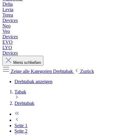
Delia
Levia
Terea
Devices
Neo
Veo
Devices
EVO
LYO
Devices
Menü schließen
Zeige alle Kategorien
Drehtabak
Zurück
Drehtabak anzeigen
Tabak
Drehtabak
Seite
1
Seite
2