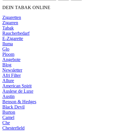
DEIN TABAK ONLINE
Zigaretten
Zigarren
Tabak
Raucherbedarf
E-Zigarette
Iluma
Glo
Ploom
Angebote
Blog
Newsletter
Afri Filter
Allure
American Spirit
Auslese de Luxe
Austin
Benson & Hedges
Black Devil
Burton
Camel
Che
Chesterfield