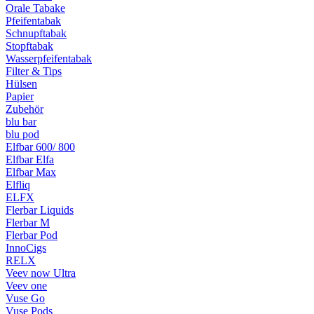
Orale Tabake
Pfeifentabak
Schnupftabak
Stopftabak
Wasserpfeifentabak
Filter & Tips
Hülsen
Papier
Zubehör
blu bar
blu pod
Elfbar 600/ 800
Elfbar Elfa
Elfbar Max
Elfliq
ELFX
Flerbar Liquids
Flerbar M
Flerbar Pod
InnoCigs
RELX
Veev now Ultra
Veev one
Vuse Go
Vuse Pods