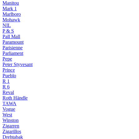
Manitou
Mark 1
Marlboro
Mohawk
NIL
P & S
Pall Mall
Paramount
Parisienne
Parliament
Pepe
Peter Styvesant
Prince
Pueblo
R 1
R 6
Reval
Roth Händle
TAWA
Vogue
West
Winston
Zigarren
Zigarillos
Drehtabak