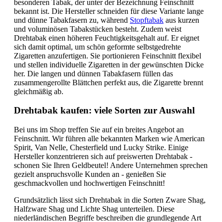
besonderen Tabak, der unter der Bezeichnung Feinschnitt
bekannt ist. Die Hersteller schneiden für diese Variante lange
und dünne Tabakfasern zu, während
Stopftabak
aus kurzen
und voluminösen Tabakstücken besteht. Zudem weist
Drehtabak einen höheren Feuchtigkeitsgehalt auf. Er eignet
sich damit optimal, um schön geformte selbstgedrehte
Zigaretten anzufertigen. Sie portionieren Feinschnitt flexibel
und stellen individuelle Zigaretten in der gewünschten Dicke
her. Die langen und dünnen Tabakfasern füllen das
zusammengerollte Blättchen perfekt aus, die Zigarette brennt
gleichmäßig ab.
Drehtabak kaufen: viele Sorten zur Auswahl
Bei uns im Shop treffen Sie auf ein breites Angebot an
Feinschnitt. Wir führen alle bekannten Marken wie American
Spirit, Van Nelle, Chesterfield und Lucky Strike. Einige
Hersteller konzentrieren sich auf preiswerten Drehtabak -
schonen Sie Ihren Geldbeutel! Andere Unternehmen sprechen
gezielt anspruchsvolle Kunden an - genießen Sie
geschmackvollen und hochwertigen Feinschnitt!
Grundsätzlich lässt sich Drehtabak in die Sorten Zware Shag,
Halfzware Shag und Lichte Shag unterteilen. Diese
niederländischen Begriffe beschreiben die grundlegende Art