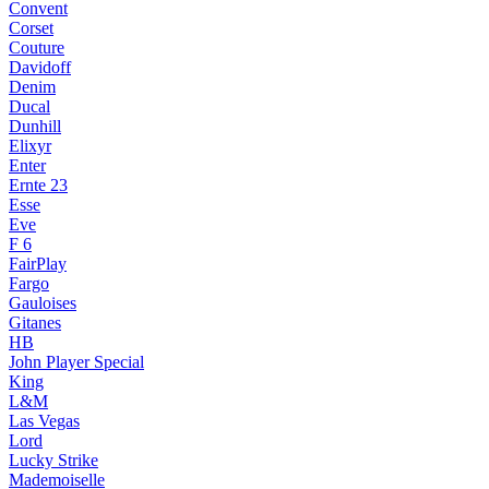
Convent
Corset
Couture
Davidoff
Denim
Ducal
Dunhill
Elixyr
Enter
Ernte 23
Esse
Eve
F 6
FairPlay
Fargo
Gauloises
Gitanes
HB
John Player Special
King
L&M
Las Vegas
Lord
Lucky Strike
Mademoiselle