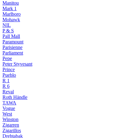
Manitou
Mark 1
Marlboro
Mohawk
NIL
P & S
Pall Mall
Paramount
Parisienne
Parliament
Pepe
Peter Styvesant
Prince
Pueblo
R 1
R 6
Reval
Roth Händle
TAWA
Vogue
West
Winston
Zigarren
Zigarillos
Drehtabak