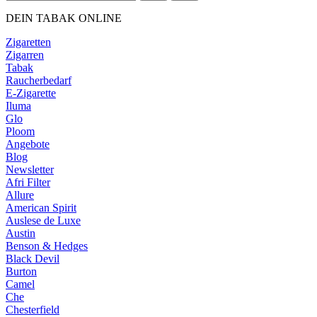
DEIN TABAK ONLINE
Zigaretten
Zigarren
Tabak
Raucherbedarf
E-Zigarette
Iluma
Glo
Ploom
Angebote
Blog
Newsletter
Afri Filter
Allure
American Spirit
Auslese de Luxe
Austin
Benson & Hedges
Black Devil
Burton
Camel
Che
Chesterfield