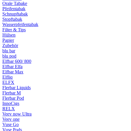
Orale Tabake
Pfeifentabak
Schnupftabak
Stopftabak
Wasserpfeifentabak
Filter & Tips
Hülsen
Papier
Zubehör
blu bar
blu pod
Elfbar 600/ 800
Elfbar Elfa
Elfbar Max
Elfliq
ELFX
Flerbar Liquids
Flerbar M
Flerbar Pod
InnoCigs
RELX
Veev now Ultra
Veev one
Vuse Go
Vuse Pods