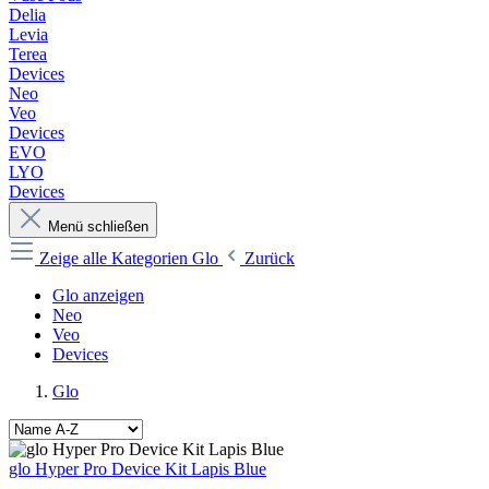
Delia
Levia
Terea
Devices
Neo
Veo
Devices
EVO
LYO
Devices
Menü schließen
Zeige alle Kategorien
Glo
Zurück
Glo anzeigen
Neo
Veo
Devices
Glo
glo Hyper Pro Device Kit Lapis Blue