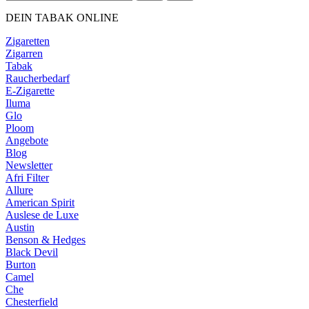
DEIN TABAK ONLINE
Zigaretten
Zigarren
Tabak
Raucherbedarf
E-Zigarette
Iluma
Glo
Ploom
Angebote
Blog
Newsletter
Afri Filter
Allure
American Spirit
Auslese de Luxe
Austin
Benson & Hedges
Black Devil
Burton
Camel
Che
Chesterfield