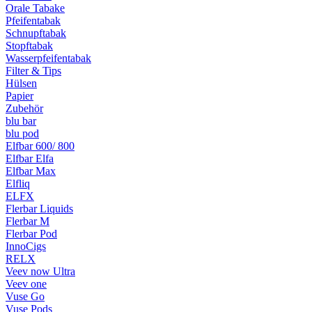
Orale Tabake
Pfeifentabak
Schnupftabak
Stopftabak
Wasserpfeifentabak
Filter & Tips
Hülsen
Papier
Zubehör
blu bar
blu pod
Elfbar 600/ 800
Elfbar Elfa
Elfbar Max
Elfliq
ELFX
Flerbar Liquids
Flerbar M
Flerbar Pod
InnoCigs
RELX
Veev now Ultra
Veev one
Vuse Go
Vuse Pods