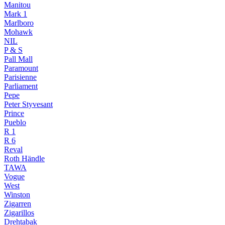
Manitou
Mark 1
Marlboro
Mohawk
NIL
P & S
Pall Mall
Paramount
Parisienne
Parliament
Pepe
Peter Styvesant
Prince
Pueblo
R 1
R 6
Reval
Roth Händle
TAWA
Vogue
West
Winston
Zigarren
Zigarillos
Drehtabak