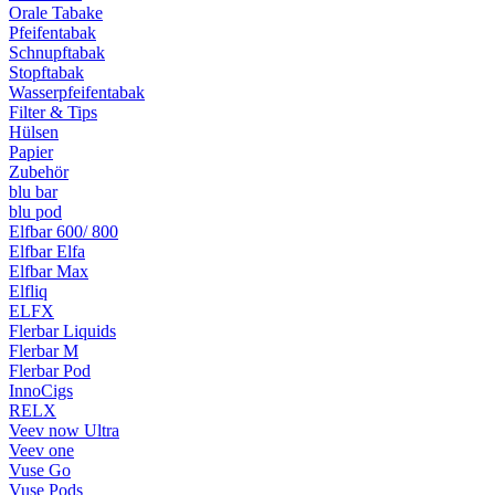
Orale Tabake
Pfeifentabak
Schnupftabak
Stopftabak
Wasserpfeifentabak
Filter & Tips
Hülsen
Papier
Zubehör
blu bar
blu pod
Elfbar 600/ 800
Elfbar Elfa
Elfbar Max
Elfliq
ELFX
Flerbar Liquids
Flerbar M
Flerbar Pod
InnoCigs
RELX
Veev now Ultra
Veev one
Vuse Go
Vuse Pods