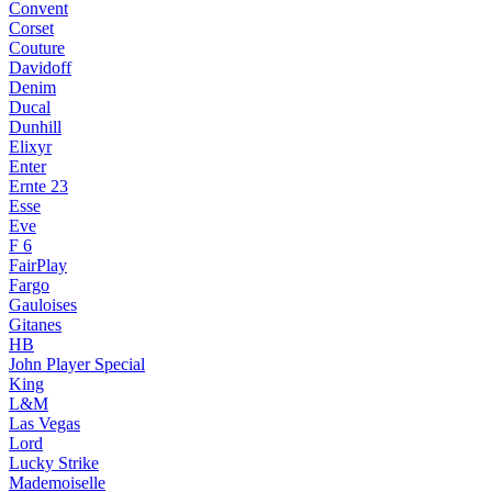
Convent
Corset
Couture
Davidoff
Denim
Ducal
Dunhill
Elixyr
Enter
Ernte 23
Esse
Eve
F 6
FairPlay
Fargo
Gauloises
Gitanes
HB
John Player Special
King
L&M
Las Vegas
Lord
Lucky Strike
Mademoiselle