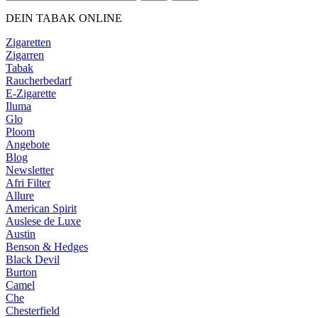
DEIN TABAK ONLINE
Zigaretten
Zigarren
Tabak
Raucherbedarf
E-Zigarette
Iluma
Glo
Ploom
Angebote
Blog
Newsletter
Afri Filter
Allure
American Spirit
Auslese de Luxe
Austin
Benson & Hedges
Black Devil
Burton
Camel
Che
Chesterfield