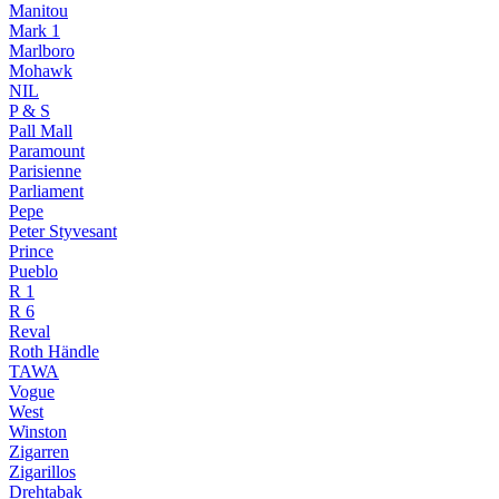
Manitou
Mark 1
Marlboro
Mohawk
NIL
P & S
Pall Mall
Paramount
Parisienne
Parliament
Pepe
Peter Styvesant
Prince
Pueblo
R 1
R 6
Reval
Roth Händle
TAWA
Vogue
West
Winston
Zigarren
Zigarillos
Drehtabak