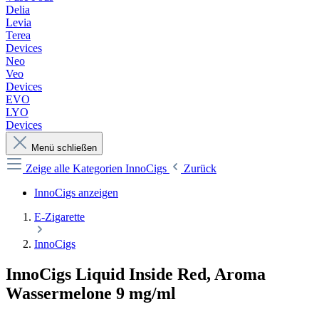
Delia
Levia
Terea
Devices
Neo
Veo
Devices
EVO
LYO
Devices
Menü schließen
Zeige alle Kategorien
InnoCigs
Zurück
InnoCigs anzeigen
E-Zigarette
InnoCigs
InnoCigs Liquid Inside Red, Aroma
Wassermelone 9 mg/ml