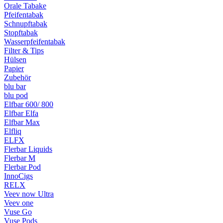
Orale Tabake
Pfeifentabak
Schnupftabak
Stopftabak
Wasserpfeifentabak
Filter & Tips
Hülsen
Papier
Zubehör
blu bar
blu pod
Elfbar 600/ 800
Elfbar Elfa
Elfbar Max
Elfliq
ELFX
Flerbar Liquids
Flerbar M
Flerbar Pod
InnoCigs
RELX
Veev now Ultra
Veev one
Vuse Go
Vuse Pods