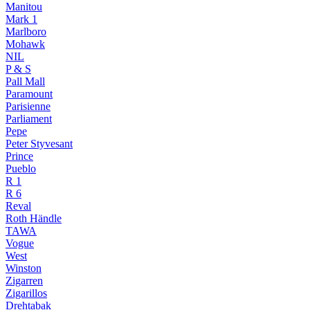
Manitou
Mark 1
Marlboro
Mohawk
NIL
P & S
Pall Mall
Paramount
Parisienne
Parliament
Pepe
Peter Styvesant
Prince
Pueblo
R 1
R 6
Reval
Roth Händle
TAWA
Vogue
West
Winston
Zigarren
Zigarillos
Drehtabak