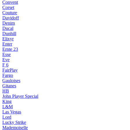
Convent
Corset
Couture
Davidoff
Denim
Ducal
Dunhill
Elixyr
Enter
Ernte 23
Esse
Eve
F 6
FairPlay
Fargo
Gauloises
Gitanes
HB
John Player Special
King
L&M
Las Vegas
Lord
Lucky Strike
Mademoiselle