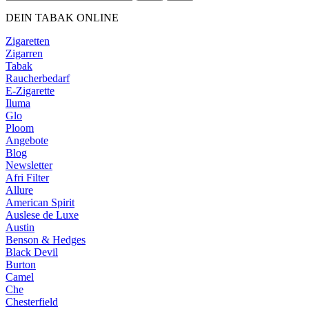
DEIN TABAK ONLINE
Zigaretten
Zigarren
Tabak
Raucherbedarf
E-Zigarette
Iluma
Glo
Ploom
Angebote
Blog
Newsletter
Afri Filter
Allure
American Spirit
Auslese de Luxe
Austin
Benson & Hedges
Black Devil
Burton
Camel
Che
Chesterfield