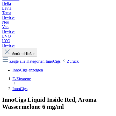
Delia
Levia
Terea
Devices
Neo
Veo
Devices
EVO
LYO
Devices
Menü schließen
Zeige alle Kategorien
InnoCigs
Zurück
InnoCigs anzeigen
E-Zigarette
InnoCigs
InnoCigs Liquid Inside Red, Aroma
Wassermelone 6 mg/ml