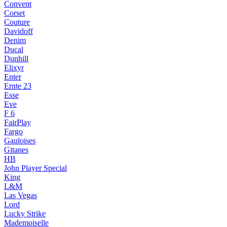
Convent
Corset
Couture
Davidoff
Denim
Ducal
Dunhill
Elixyr
Enter
Ernte 23
Esse
Eve
F 6
FairPlay
Fargo
Gauloises
Gitanes
HB
John Player Special
King
L&M
Las Vegas
Lord
Lucky Strike
Mademoiselle