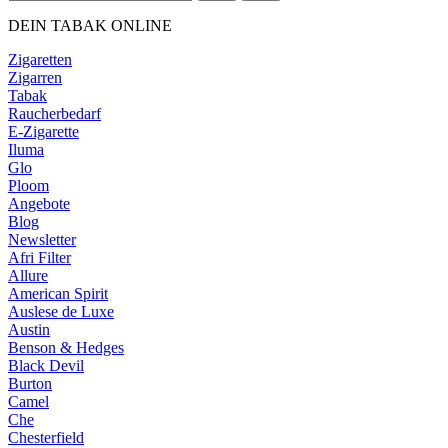
DEIN TABAK ONLINE
Zigaretten
Zigarren
Tabak
Raucherbedarf
E-Zigarette
Iluma
Glo
Ploom
Angebote
Blog
Newsletter
Afri Filter
Allure
American Spirit
Auslese de Luxe
Austin
Benson & Hedges
Black Devil
Burton
Camel
Che
Chesterfield