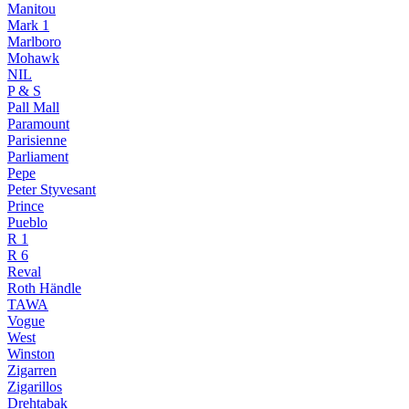
Manitou
Mark 1
Marlboro
Mohawk
NIL
P & S
Pall Mall
Paramount
Parisienne
Parliament
Pepe
Peter Styvesant
Prince
Pueblo
R 1
R 6
Reval
Roth Händle
TAWA
Vogue
West
Winston
Zigarren
Zigarillos
Drehtabak