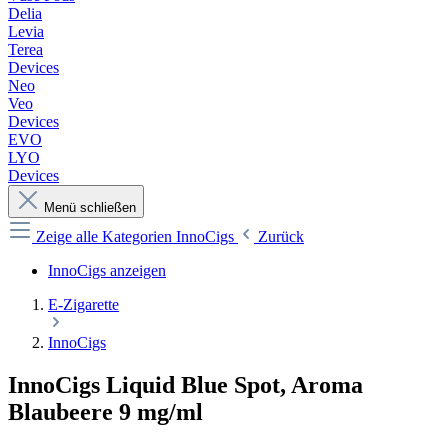
Delia
Levia
Terea
Devices
Neo
Veo
Devices
EVO
LYO
Devices
Menü schließen
Zeige alle Kategorien
InnoCigs
Zurück
InnoCigs anzeigen
E-Zigarette
InnoCigs
InnoCigs Liquid Blue Spot, Aroma
Blaubeere 9 mg/ml