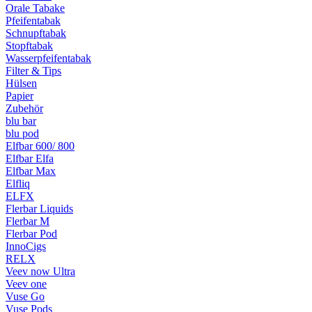
Orale Tabake
Pfeifentabak
Schnupftabak
Stopftabak
Wasserpfeifentabak
Filter & Tips
Hülsen
Papier
Zubehör
blu bar
blu pod
Elfbar 600/ 800
Elfbar Elfa
Elfbar Max
Elfliq
ELFX
Flerbar Liquids
Flerbar M
Flerbar Pod
InnoCigs
RELX
Veev now Ultra
Veev one
Vuse Go
Vuse Pods