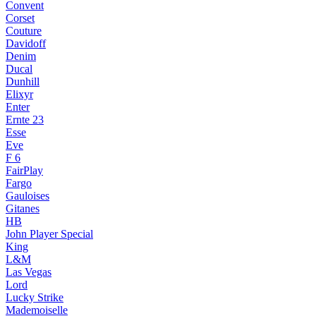
Convent
Corset
Couture
Davidoff
Denim
Ducal
Dunhill
Elixyr
Enter
Ernte 23
Esse
Eve
F 6
FairPlay
Fargo
Gauloises
Gitanes
HB
John Player Special
King
L&M
Las Vegas
Lord
Lucky Strike
Mademoiselle