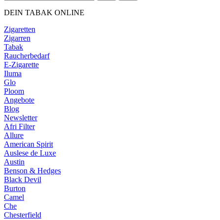
DEIN TABAK ONLINE
Zigaretten
Zigarren
Tabak
Raucherbedarf
E-Zigarette
Iluma
Glo
Ploom
Angebote
Blog
Newsletter
Afri Filter
Allure
American Spirit
Auslese de Luxe
Austin
Benson & Hedges
Black Devil
Burton
Camel
Che
Chesterfield