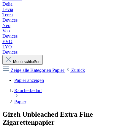
Delia
Levia
Terea
Devices
Neo
Veo
Devices
EVO
LYO
Devices
Menü schließen
Zeige alle Kategorien
Papier
Zurück
Papier anzeigen
Raucherbedarf
Papier
Gizeh Unbleached Extra Fine
Zigarettenpapier