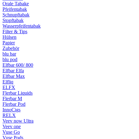
Orale Tabake
Pfeifentabak
Schnupftabak
Stopftabak
Wasserpfeifentabak
Filter & Tips
Hülsen
Papier
Zubehör
blu bar
blu pod
Elfbar 600/ 800
Elfbar Elfa
Elfbar Max
Elfliq
ELFX
Flerbar Liquids
Flerbar M
Flerbar Pod
InnoCigs
RELX
Veev now Ultra
Veev one
Vuse Go
Vuse Pods