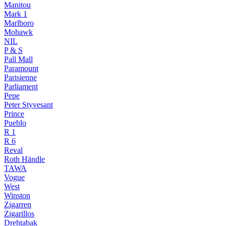
Manitou
Mark 1
Marlboro
Mohawk
NIL
P & S
Pall Mall
Paramount
Parisienne
Parliament
Pepe
Peter Styvesant
Prince
Pueblo
R 1
R 6
Reval
Roth Händle
TAWA
Vogue
West
Winston
Zigarren
Zigarillos
Drehtabak