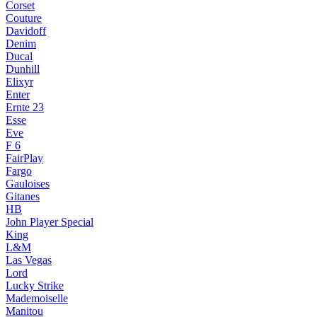
Corset
Couture
Davidoff
Denim
Ducal
Dunhill
Elixyr
Enter
Ernte 23
Esse
Eve
F 6
FairPlay
Fargo
Gauloises
Gitanes
HB
John Player Special
King
L&M
Las Vegas
Lord
Lucky Strike
Mademoiselle
Manitou