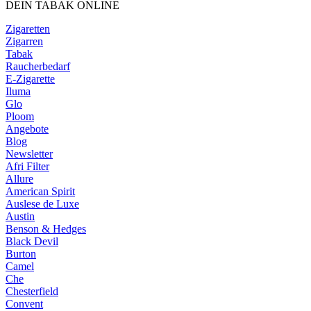
DEIN TABAK ONLINE
Zigaretten
Zigarren
Tabak
Raucherbedarf
E-Zigarette
Iluma
Glo
Ploom
Angebote
Blog
Newsletter
Afri Filter
Allure
American Spirit
Auslese de Luxe
Austin
Benson & Hedges
Black Devil
Burton
Camel
Che
Chesterfield
Convent