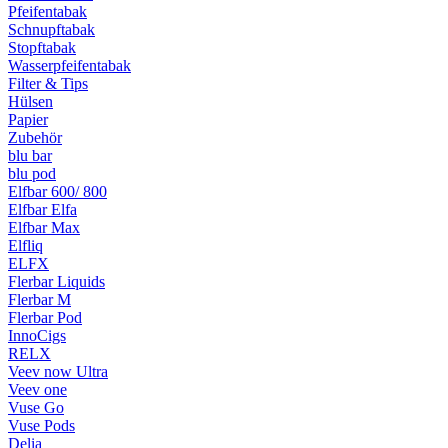
Pfeifentabak
Schnupftabak
Stopftabak
Wasserpfeifentabak
Filter & Tips
Hülsen
Papier
Zubehör
blu bar
blu pod
Elfbar 600/ 800
Elfbar Elfa
Elfbar Max
Elfliq
ELFX
Flerbar Liquids
Flerbar M
Flerbar Pod
InnoCigs
RELX
Veev now Ultra
Veev one
Vuse Go
Vuse Pods
Delia