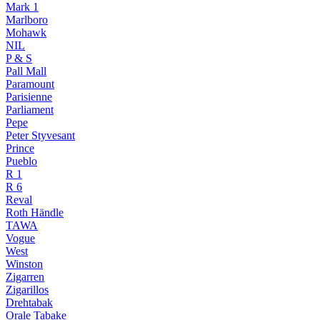
Mark 1
Marlboro
Mohawk
NIL
P & S
Pall Mall
Paramount
Parisienne
Parliament
Pepe
Peter Styvesant
Prince
Pueblo
R 1
R 6
Reval
Roth Händle
TAWA
Vogue
West
Winston
Zigarren
Zigarillos
Drehtabak
Orale Tabake