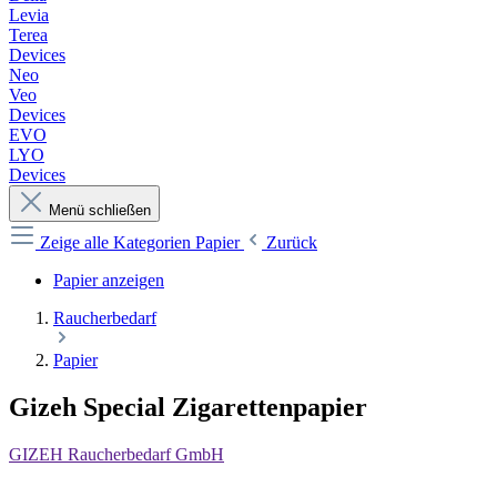
Levia
Terea
Devices
Neo
Veo
Devices
EVO
LYO
Devices
Menü schließen
Zeige alle Kategorien
Papier
Zurück
Papier anzeigen
Raucherbedarf
Papier
Gizeh Special Zigarettenpapier
GIZEH Raucherbedarf GmbH