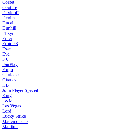
Corset
Couture
Davidoff
Denim
Ducal
Dunhill
Elixyr
Enter
Ernte 23
Esse
Eve
F 6
FairPlay
Fargo
Gauloises
Gitanes
HB
John Player Special
King
L&M
Las Vegas
Lord
Lucky Strike
Mademoiselle
Manitou