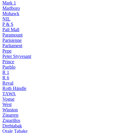
Mark 1
Marlboro
Mohawk
NIL
P & S
Pall Mall
Paramount
Parisienne
Parliament
Pepe
Peter Styvesant
Prince
Pueblo
R 1
R 6
Reval
Roth Händle
TAWA
Vogue
West
Winston
Zigarren
Zigarillos
Drehtabak
Orale Tabake