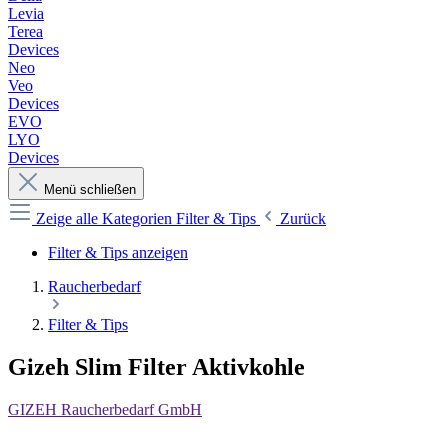
Levia
Terea
Devices
Neo
Veo
Devices
EVO
LYO
Devices
Menü schließen
Zeige alle Kategorien
Filter & Tips
Zurück
Filter & Tips anzeigen
Raucherbedarf
Filter & Tips
Gizeh Slim Filter Aktivkohle
GIZEH Raucherbedarf GmbH