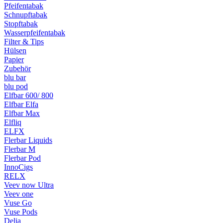
Pfeifentabak
Schnupftabak
Stopftabak
Wasserpfeifentabak
Filter & Tips
Hülsen
Papier
Zubehör
blu bar
blu pod
Elfbar 600/ 800
Elfbar Elfa
Elfbar Max
Elfliq
ELFX
Flerbar Liquids
Flerbar M
Flerbar Pod
InnoCigs
RELX
Veev now Ultra
Veev one
Vuse Go
Vuse Pods
Delia