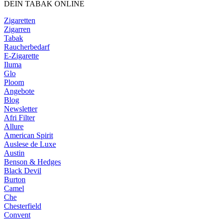
DEIN TABAK ONLINE
Zigaretten
Zigarren
Tabak
Raucherbedarf
E-Zigarette
Iluma
Glo
Ploom
Angebote
Blog
Newsletter
Afri Filter
Allure
American Spirit
Auslese de Luxe
Austin
Benson & Hedges
Black Devil
Burton
Camel
Che
Chesterfield
Convent