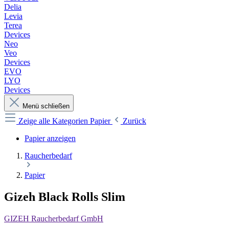
Delia
Levia
Terea
Devices
Neo
Veo
Devices
EVO
LYO
Devices
Menü schließen
Zeige alle Kategorien
Papier
Zurück
Papier anzeigen
Raucherbedarf
Papier
Gizeh Black Rolls Slim
GIZEH Raucherbedarf GmbH