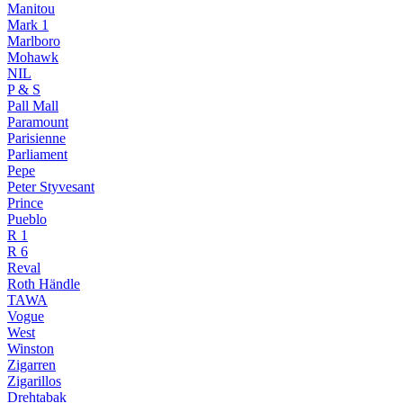
Manitou
Mark 1
Marlboro
Mohawk
NIL
P & S
Pall Mall
Paramount
Parisienne
Parliament
Pepe
Peter Styvesant
Prince
Pueblo
R 1
R 6
Reval
Roth Händle
TAWA
Vogue
West
Winston
Zigarren
Zigarillos
Drehtabak