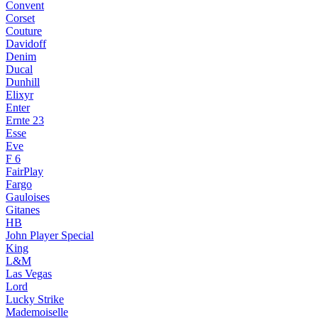
Convent
Corset
Couture
Davidoff
Denim
Ducal
Dunhill
Elixyr
Enter
Ernte 23
Esse
Eve
F 6
FairPlay
Fargo
Gauloises
Gitanes
HB
John Player Special
King
L&M
Las Vegas
Lord
Lucky Strike
Mademoiselle