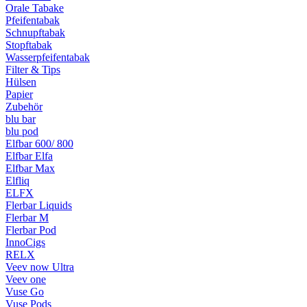
Orale Tabake
Pfeifentabak
Schnupftabak
Stopftabak
Wasserpfeifentabak
Filter & Tips
Hülsen
Papier
Zubehör
blu bar
blu pod
Elfbar 600/ 800
Elfbar Elfa
Elfbar Max
Elfliq
ELFX
Flerbar Liquids
Flerbar M
Flerbar Pod
InnoCigs
RELX
Veev now Ultra
Veev one
Vuse Go
Vuse Pods