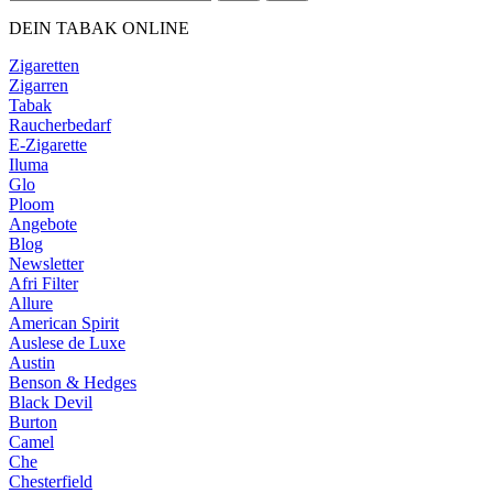
DEIN TABAK ONLINE
Zigaretten
Zigarren
Tabak
Raucherbedarf
E-Zigarette
Iluma
Glo
Ploom
Angebote
Blog
Newsletter
Afri Filter
Allure
American Spirit
Auslese de Luxe
Austin
Benson & Hedges
Black Devil
Burton
Camel
Che
Chesterfield