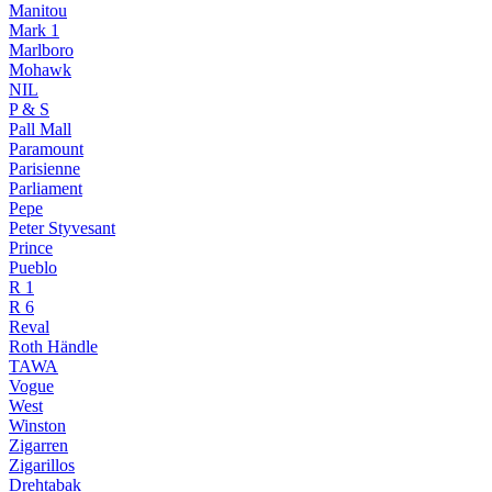
Manitou
Mark 1
Marlboro
Mohawk
NIL
P & S
Pall Mall
Paramount
Parisienne
Parliament
Pepe
Peter Styvesant
Prince
Pueblo
R 1
R 6
Reval
Roth Händle
TAWA
Vogue
West
Winston
Zigarren
Zigarillos
Drehtabak