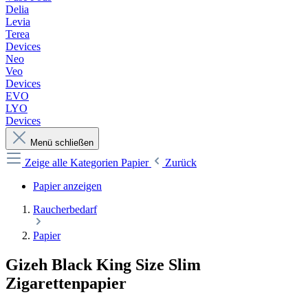
Delia
Levia
Terea
Devices
Neo
Veo
Devices
EVO
LYO
Devices
Menü schließen
Zeige alle Kategorien
Papier
Zurück
Papier anzeigen
Raucherbedarf
Papier
Gizeh Black King Size Slim
Zigarettenpapier