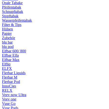
Orale Tabake
Pfeifentabak
Schnupftabak
Stopftabak
Wasserpfeifentabak
Filter & Tips
Hülsen
Papier
Zubehör
blu bar
blu pod
Elfbar 600/ 800
Elfbar Elfa
Elfbar Max
Elfliq
ELFX
Flerbar Liquids
Flerbar M
Flerbar Pod
InnoCigs
RELX
Veev now Ultra
Veev one
Vuse Go
Vuse Pods