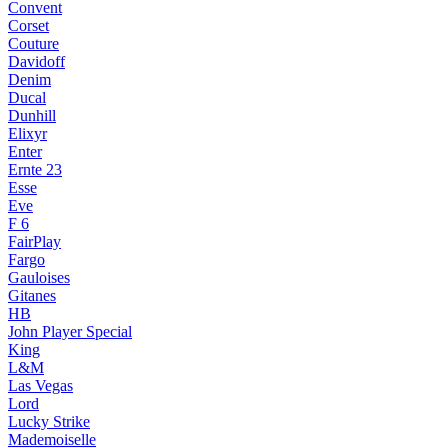
Convent
Corset
Couture
Davidoff
Denim
Ducal
Dunhill
Elixyr
Enter
Ernte 23
Esse
Eve
F 6
FairPlay
Fargo
Gauloises
Gitanes
HB
John Player Special
King
L&M
Las Vegas
Lord
Lucky Strike
Mademoiselle