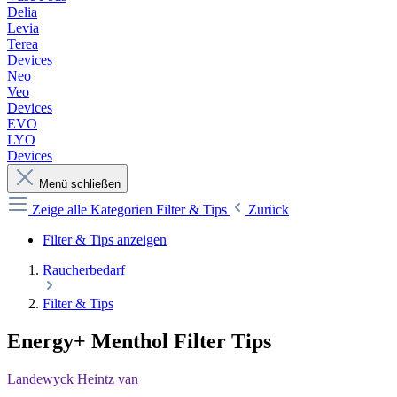
Delia
Levia
Terea
Devices
Neo
Veo
Devices
EVO
LYO
Devices
Menü schließen
Zeige alle Kategorien
Filter & Tips
Zurück
Filter & Tips anzeigen
Raucherbedarf
Filter & Tips
Energy+ Menthol Filter Tips
Landewyck Heintz van