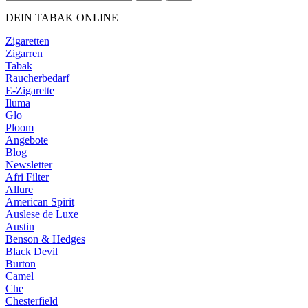
DEIN TABAK ONLINE
Zigaretten
Zigarren
Tabak
Raucherbedarf
E-Zigarette
Iluma
Glo
Ploom
Angebote
Blog
Newsletter
Afri Filter
Allure
American Spirit
Auslese de Luxe
Austin
Benson & Hedges
Black Devil
Burton
Camel
Che
Chesterfield