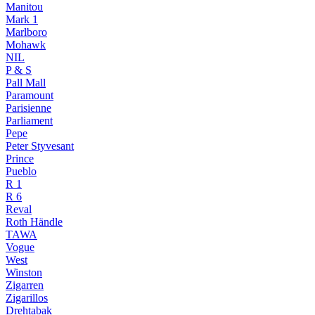
Manitou
Mark 1
Marlboro
Mohawk
NIL
P & S
Pall Mall
Paramount
Parisienne
Parliament
Pepe
Peter Styvesant
Prince
Pueblo
R 1
R 6
Reval
Roth Händle
TAWA
Vogue
West
Winston
Zigarren
Zigarillos
Drehtabak