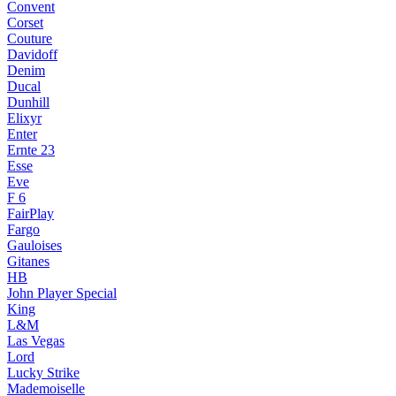
Convent
Corset
Couture
Davidoff
Denim
Ducal
Dunhill
Elixyr
Enter
Ernte 23
Esse
Eve
F 6
FairPlay
Fargo
Gauloises
Gitanes
HB
John Player Special
King
L&M
Las Vegas
Lord
Lucky Strike
Mademoiselle