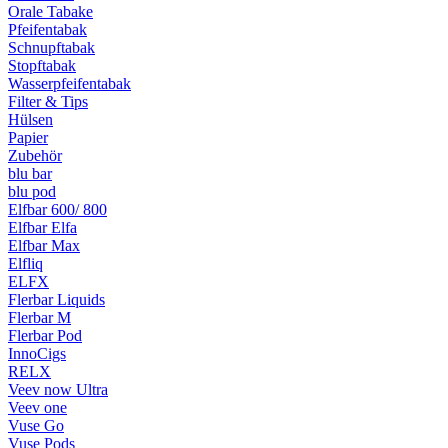
Orale Tabake
Pfeifentabak
Schnupftabak
Stopftabak
Wasserpfeifentabak
Filter & Tips
Hülsen
Papier
Zubehör
blu bar
blu pod
Elfbar 600/ 800
Elfbar Elfa
Elfbar Max
Elfliq
ELFX
Flerbar Liquids
Flerbar M
Flerbar Pod
InnoCigs
RELX
Veev now Ultra
Veev one
Vuse Go
Vuse Pods