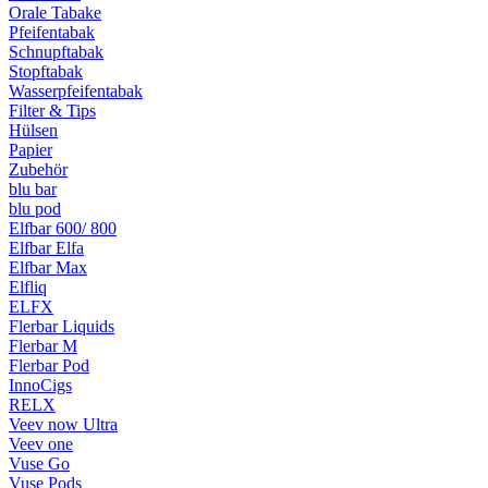
Orale Tabake
Pfeifentabak
Schnupftabak
Stopftabak
Wasserpfeifentabak
Filter & Tips
Hülsen
Papier
Zubehör
blu bar
blu pod
Elfbar 600/ 800
Elfbar Elfa
Elfbar Max
Elfliq
ELFX
Flerbar Liquids
Flerbar M
Flerbar Pod
InnoCigs
RELX
Veev now Ultra
Veev one
Vuse Go
Vuse Pods