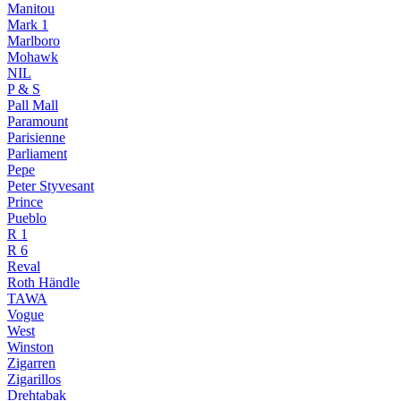
Manitou
Mark 1
Marlboro
Mohawk
NIL
P & S
Pall Mall
Paramount
Parisienne
Parliament
Pepe
Peter Styvesant
Prince
Pueblo
R 1
R 6
Reval
Roth Händle
TAWA
Vogue
West
Winston
Zigarren
Zigarillos
Drehtabak