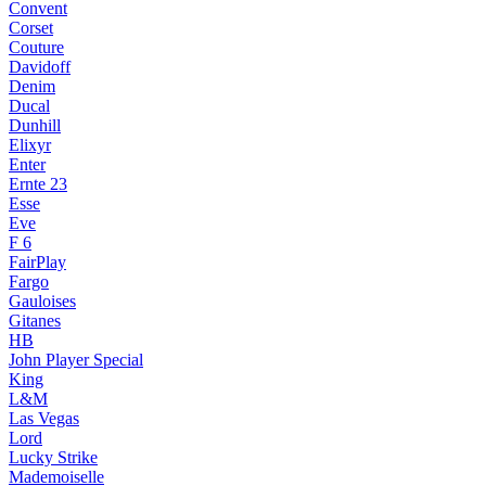
Convent
Corset
Couture
Davidoff
Denim
Ducal
Dunhill
Elixyr
Enter
Ernte 23
Esse
Eve
F 6
FairPlay
Fargo
Gauloises
Gitanes
HB
John Player Special
King
L&M
Las Vegas
Lord
Lucky Strike
Mademoiselle