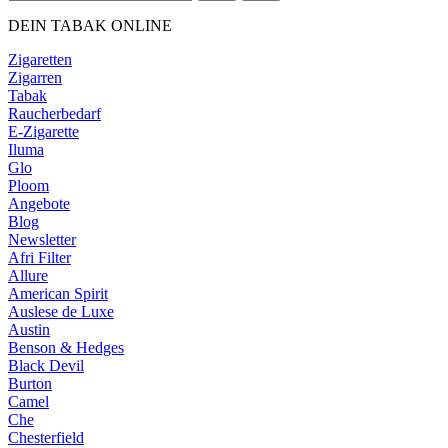
DEIN TABAK ONLINE
Zigaretten
Zigarren
Tabak
Raucherbedarf
E-Zigarette
Iluma
Glo
Ploom
Angebote
Blog
Newsletter
Afri Filter
Allure
American Spirit
Auslese de Luxe
Austin
Benson & Hedges
Black Devil
Burton
Camel
Che
Chesterfield