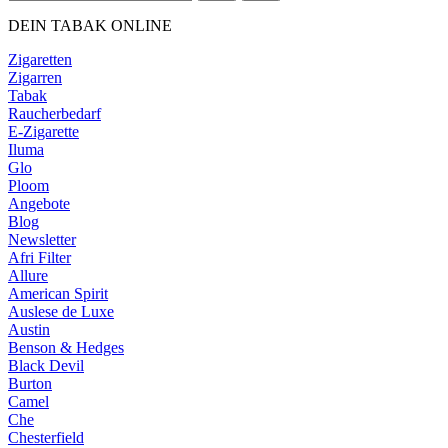
DEIN TABAK ONLINE
Zigaretten
Zigarren
Tabak
Raucherbedarf
E-Zigarette
Iluma
Glo
Ploom
Angebote
Blog
Newsletter
Afri Filter
Allure
American Spirit
Auslese de Luxe
Austin
Benson & Hedges
Black Devil
Burton
Camel
Che
Chesterfield