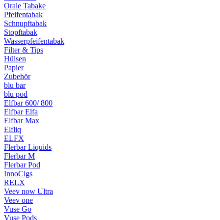
Orale Tabake
Pfeifentabak
Schnupftabak
Stopftabak
Wasserpfeifentabak
Filter & Tips
Hülsen
Papier
Zubehör
blu bar
blu pod
Elfbar 600/ 800
Elfbar Elfa
Elfbar Max
Elfliq
ELFX
Flerbar Liquids
Flerbar M
Flerbar Pod
InnoCigs
RELX
Veev now Ultra
Veev one
Vuse Go
Vuse Pods