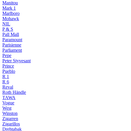
Manitou
Mark 1
Marlboro
Mohawk
NIL
P & S
Pall Mall
Paramount
Parisienne
Parliament
Pepe
Peter Styvesant
Prince
Pueblo
R 1
R 6
Reval
Roth Händle
TAWA
Vogue
West
Winston
Zigarren
Zigarillos
Drehtabak