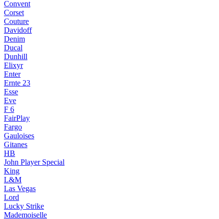
Convent
Corset
Couture
Davidoff
Denim
Ducal
Dunhill
Elixyr
Enter
Ernte 23
Esse
Eve
F 6
FairPlay
Fargo
Gauloises
Gitanes
HB
John Player Special
King
L&M
Las Vegas
Lord
Lucky Strike
Mademoiselle