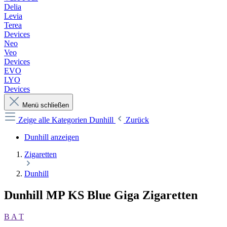
Delia
Levia
Terea
Devices
Neo
Veo
Devices
EVO
LYO
Devices
Menü schließen
Zeige alle Kategorien
Dunhill
Zurück
Dunhill anzeigen
Zigaretten
Dunhill
Dunhill MP KS Blue Giga Zigaretten
B A T