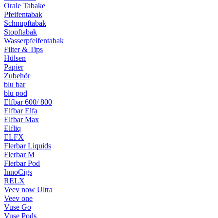
Orale Tabake
Pfeifentabak
Schnupftabak
Stopftabak
Wasserpfeifentabak
Filter & Tips
Hülsen
Papier
Zubehör
blu bar
blu pod
Elfbar 600/ 800
Elfbar Elfa
Elfbar Max
Elfliq
ELFX
Flerbar Liquids
Flerbar M
Flerbar Pod
InnoCigs
RELX
Veev now Ultra
Veev one
Vuse Go
Vuse Pods