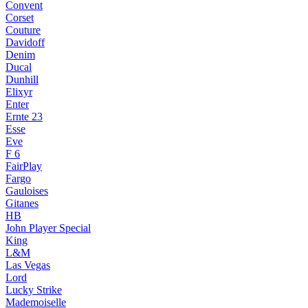
Convent
Corset
Couture
Davidoff
Denim
Ducal
Dunhill
Elixyr
Enter
Ernte 23
Esse
Eve
F 6
FairPlay
Fargo
Gauloises
Gitanes
HB
John Player Special
King
L&M
Las Vegas
Lord
Lucky Strike
Mademoiselle