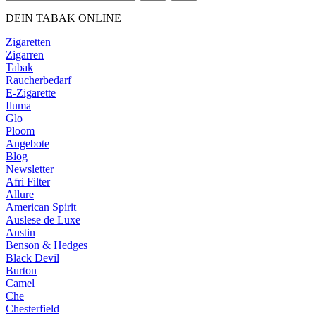
DEIN TABAK ONLINE
Zigaretten
Zigarren
Tabak
Raucherbedarf
E-Zigarette
Iluma
Glo
Ploom
Angebote
Blog
Newsletter
Afri Filter
Allure
American Spirit
Auslese de Luxe
Austin
Benson & Hedges
Black Devil
Burton
Camel
Che
Chesterfield