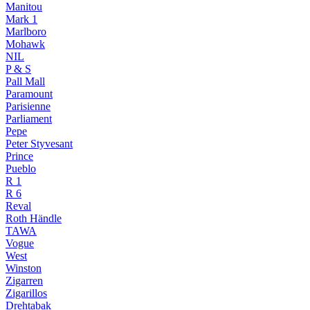
Manitou
Mark 1
Marlboro
Mohawk
NIL
P & S
Pall Mall
Paramount
Parisienne
Parliament
Pepe
Peter Styvesant
Prince
Pueblo
R 1
R 6
Reval
Roth Händle
TAWA
Vogue
West
Winston
Zigarren
Zigarillos
Drehtabak