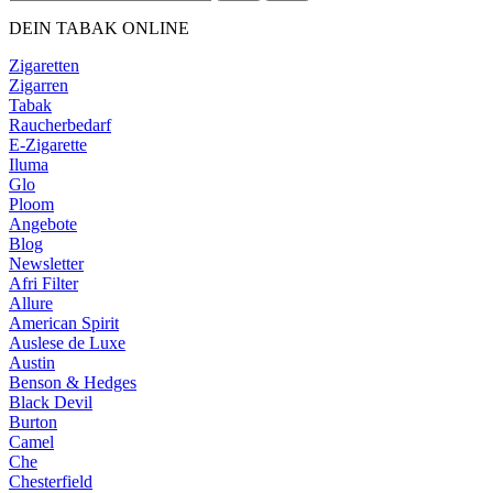
DEIN TABAK ONLINE
Zigaretten
Zigarren
Tabak
Raucherbedarf
E-Zigarette
Iluma
Glo
Ploom
Angebote
Blog
Newsletter
Afri Filter
Allure
American Spirit
Auslese de Luxe
Austin
Benson & Hedges
Black Devil
Burton
Camel
Che
Chesterfield