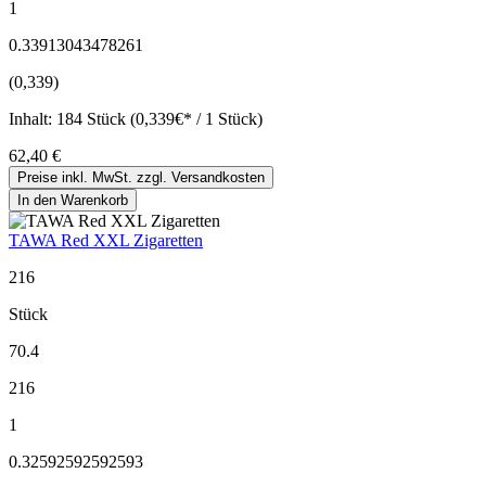
1
0.33913043478261
(0,339)
Inhalt:
184 Stück (0,339€* / 1 Stück)
62,40 €
Preise inkl. MwSt. zzgl. Versandkosten
In den Warenkorb
TAWA Red XXL Zigaretten
216
Stück
70.4
216
1
0.32592592592593