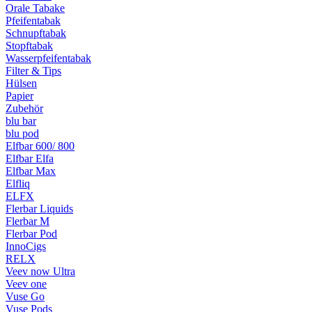
Orale Tabake
Pfeifentabak
Schnupftabak
Stopftabak
Wasserpfeifentabak
Filter & Tips
Hülsen
Papier
Zubehör
blu bar
blu pod
Elfbar 600/ 800
Elfbar Elfa
Elfbar Max
Elfliq
ELFX
Flerbar Liquids
Flerbar M
Flerbar Pod
InnoCigs
RELX
Veev now Ultra
Veev one
Vuse Go
Vuse Pods