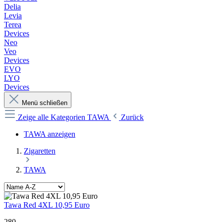
Delia
Levia
Terea
Devices
Neo
Veo
Devices
EVO
LYO
Devices
Menü schließen
Zeige alle Kategorien
TAWA
Zurück
TAWA anzeigen
Zigaretten
TAWA
Tawa Red 4XL 10,95 Euro
280