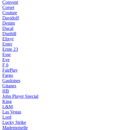
Convent
Corset
Couture
Davidoff
Denim
Ducal
Dunhill
Elixyr
Enter
Ernte 23
Esse
Eve
F 6
FairPlay
Fargo
Gauloises
Gitanes
HB
John Player Special
King
L&M
Las Vegas
Lord
Lucky Strike
Mademoiselle