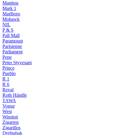
Manitou
Mark 1
Marlboro
Mohawk
NIL
P & S
Pall Mall
Paramount
Parisienne
Parliament
Pepe
Peter Styvesant
Prince
Pueblo
R 1
R 6
Reval
Roth Händle
TAWA
Vogue
West
Winston
Zigarren
Zigarillos
Drehtabak