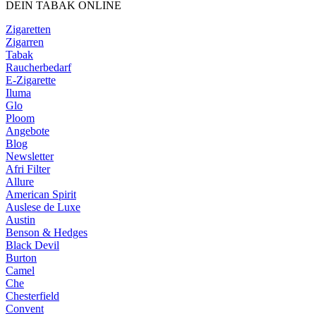
DEIN TABAK ONLINE
Zigaretten
Zigarren
Tabak
Raucherbedarf
E-Zigarette
Iluma
Glo
Ploom
Angebote
Blog
Newsletter
Afri Filter
Allure
American Spirit
Auslese de Luxe
Austin
Benson & Hedges
Black Devil
Burton
Camel
Che
Chesterfield
Convent