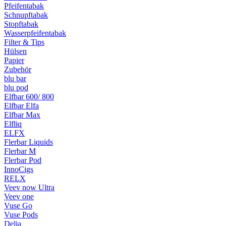
Pfeifentabak
Schnupftabak
Stopftabak
Wasserpfeifentabak
Filter & Tips
Hülsen
Papier
Zubehör
blu bar
blu pod
Elfbar 600/ 800
Elfbar Elfa
Elfbar Max
Elfliq
ELFX
Flerbar Liquids
Flerbar M
Flerbar Pod
InnoCigs
RELX
Veev now Ultra
Veev one
Vuse Go
Vuse Pods
Delia