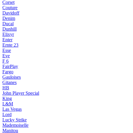
Corset
Couture
Davidoff
Denim
Ducal
Dunhill
Elixyr
Enter
Ernte 23
Esse
Eve
F 6
FairPlay
Fargo
Gauloises
Gitanes
HB
John Player Special
King
L&M
Las Vegas
Lord
Lucky Strike
Mademoiselle
Manitou