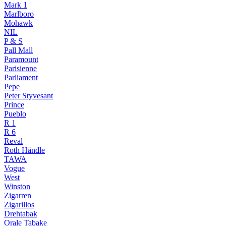
Mark 1
Marlboro
Mohawk
NIL
P & S
Pall Mall
Paramount
Parisienne
Parliament
Pepe
Peter Styvesant
Prince
Pueblo
R 1
R 6
Reval
Roth Händle
TAWA
Vogue
West
Winston
Zigarren
Zigarillos
Drehtabak
Orale Tabake