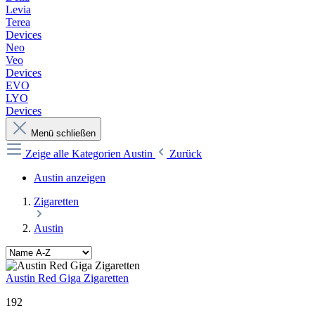
Levia
Terea
Devices
Neo
Veo
Devices
EVO
LYO
Devices
Menü schließen
Zeige alle Kategorien
Austin
Zurück
Austin anzeigen
Zigaretten
Austin
Austin Red Giga Zigaretten
192