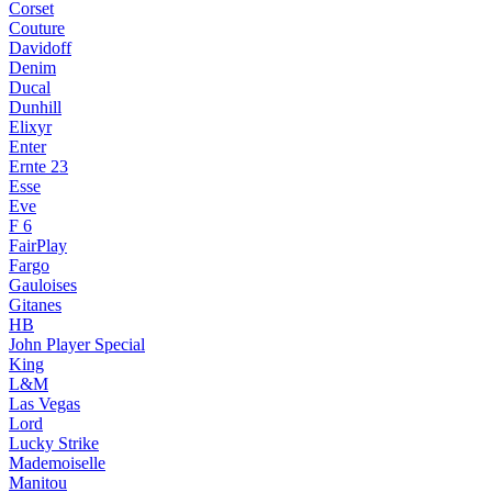
Corset
Couture
Davidoff
Denim
Ducal
Dunhill
Elixyr
Enter
Ernte 23
Esse
Eve
F 6
FairPlay
Fargo
Gauloises
Gitanes
HB
John Player Special
King
L&M
Las Vegas
Lord
Lucky Strike
Mademoiselle
Manitou