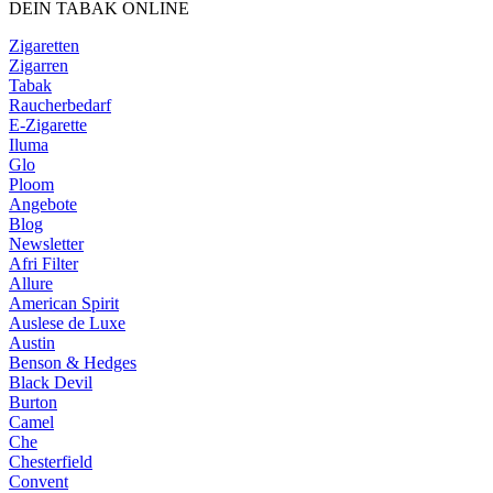
DEIN TABAK ONLINE
Zigaretten
Zigarren
Tabak
Raucherbedarf
E-Zigarette
Iluma
Glo
Ploom
Angebote
Blog
Newsletter
Afri Filter
Allure
American Spirit
Auslese de Luxe
Austin
Benson & Hedges
Black Devil
Burton
Camel
Che
Chesterfield
Convent