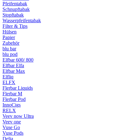
Pfeifentabak
Schnupftabak
Stopftabak
Wasserpfeifentabak
Filter & Tips
Hülsen
Papier
Zubehör
blu bar
blu pod
Elfbar 600/ 800
Elfbar Elfa
Elfbar Max
Elfliq
ELFX
Flerbar Liquids
Flerbar M
Flerbar Pod
InnoCigs
RELX
Veev now Ultra
Veev one
Vuse Go
Vuse Pods
Delia