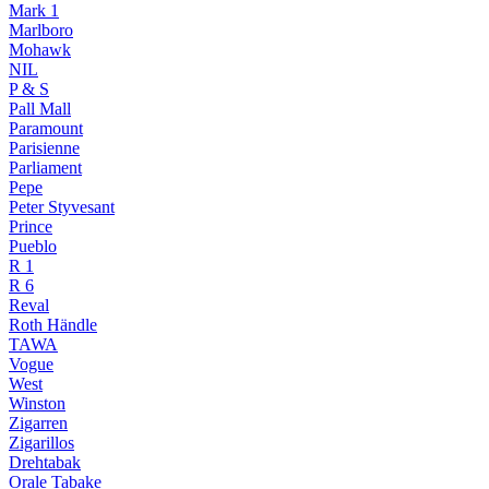
Mark 1
Marlboro
Mohawk
NIL
P & S
Pall Mall
Paramount
Parisienne
Parliament
Pepe
Peter Styvesant
Prince
Pueblo
R 1
R 6
Reval
Roth Händle
TAWA
Vogue
West
Winston
Zigarren
Zigarillos
Drehtabak
Orale Tabake