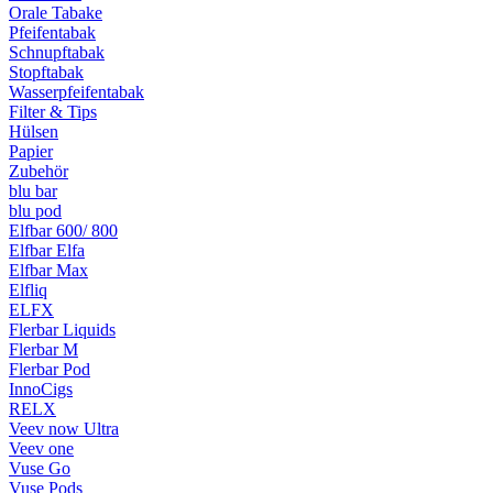
Orale Tabake
Pfeifentabak
Schnupftabak
Stopftabak
Wasserpfeifentabak
Filter & Tips
Hülsen
Papier
Zubehör
blu bar
blu pod
Elfbar 600/ 800
Elfbar Elfa
Elfbar Max
Elfliq
ELFX
Flerbar Liquids
Flerbar M
Flerbar Pod
InnoCigs
RELX
Veev now Ultra
Veev one
Vuse Go
Vuse Pods