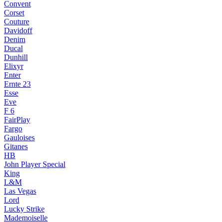
Convent
Corset
Couture
Davidoff
Denim
Ducal
Dunhill
Elixyr
Enter
Ernte 23
Esse
Eve
F 6
FairPlay
Fargo
Gauloises
Gitanes
HB
John Player Special
King
L&M
Las Vegas
Lord
Lucky Strike
Mademoiselle