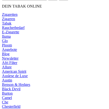
DEIN TABAK ONLINE
Zigaretten
Zigarren
Tabak
Raucherbedarf
E-Zigarette
Iluma
Glo
Ploom
Angebote
Blog
Newsletter
Afri Filter
Allure
American Spirit
Auslese de Luxe
Austin
Benson & Hedges
Black Devil
Burton
Camel
Che
Chesterfield