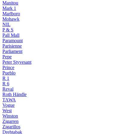
Manitou
Mark 1
Marlboro
Mohawk
NIL
P & S
Pall Mall
Paramount
Parisienne
Parliament
Pepe
Peter Styvesant
Prince
Pueblo
R 1
R 6
Reval
Roth Händle
TAWA
Vogue
West
Winston
Zigarren
Zigarillos
Drehtabak