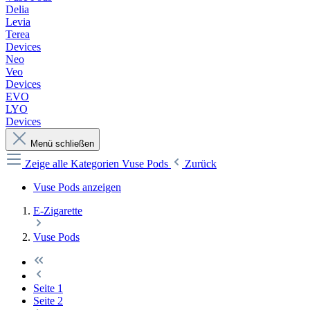
Delia
Levia
Terea
Devices
Neo
Veo
Devices
EVO
LYO
Devices
Menü schließen
Zeige alle Kategorien
Vuse Pods
Zurück
Vuse Pods anzeigen
E-Zigarette
Vuse Pods
Seite
1
Seite
2