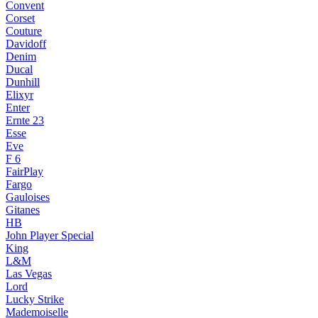
Convent
Corset
Couture
Davidoff
Denim
Ducal
Dunhill
Elixyr
Enter
Ernte 23
Esse
Eve
F 6
FairPlay
Fargo
Gauloises
Gitanes
HB
John Player Special
King
L&M
Las Vegas
Lord
Lucky Strike
Mademoiselle