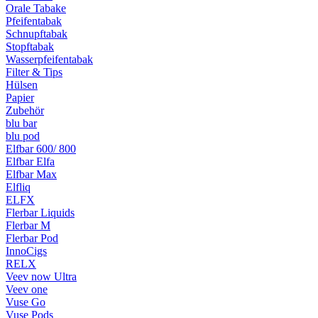
Orale Tabake
Pfeifentabak
Schnupftabak
Stopftabak
Wasserpfeifentabak
Filter & Tips
Hülsen
Papier
Zubehör
blu bar
blu pod
Elfbar 600/ 800
Elfbar Elfa
Elfbar Max
Elfliq
ELFX
Flerbar Liquids
Flerbar M
Flerbar Pod
InnoCigs
RELX
Veev now Ultra
Veev one
Vuse Go
Vuse Pods