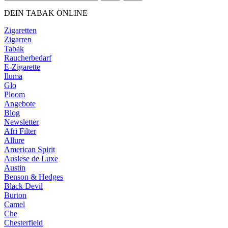
DEIN TABAK ONLINE
Zigaretten
Zigarren
Tabak
Raucherbedarf
E-Zigarette
Iluma
Glo
Ploom
Angebote
Blog
Newsletter
Afri Filter
Allure
American Spirit
Auslese de Luxe
Austin
Benson & Hedges
Black Devil
Burton
Camel
Che
Chesterfield