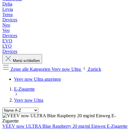
Delia
Levia
Terea
Devices
Neo
Veo
Devices
EVO
LYO
Devices
Menü schließen
Zeige alle Kategorien
Veev now Ultra
Zurück
Veev now Ultra anzeigen
E-Zigarette
Veev now Ultra
VEEV now ULTRA Blue Raspberry 20 mg/ml Einweg E-Zigarette