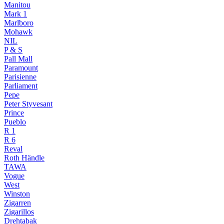
Manitou
Mark 1
Marlboro
Mohawk
NIL
P & S
Pall Mall
Paramount
Parisienne
Parliament
Pepe
Peter Styvesant
Prince
Pueblo
R 1
R 6
Reval
Roth Händle
TAWA
Vogue
West
Winston
Zigarren
Zigarillos
Drehtabak