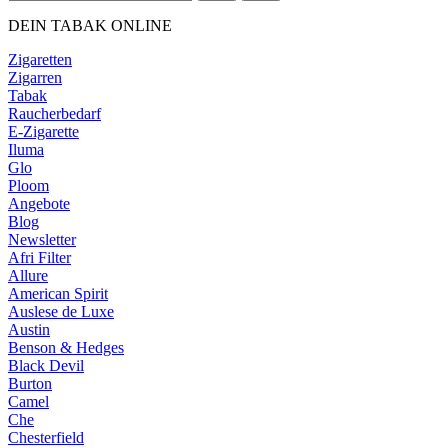
DEIN TABAK ONLINE
Zigaretten
Zigarren
Tabak
Raucherbedarf
E-Zigarette
Iluma
Glo
Ploom
Angebote
Blog
Newsletter
Afri Filter
Allure
American Spirit
Auslese de Luxe
Austin
Benson & Hedges
Black Devil
Burton
Camel
Che
Chesterfield