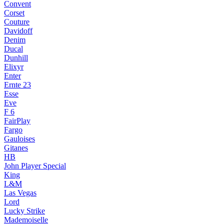
Convent
Corset
Couture
Davidoff
Denim
Ducal
Dunhill
Elixyr
Enter
Ernte 23
Esse
Eve
F 6
FairPlay
Fargo
Gauloises
Gitanes
HB
John Player Special
King
L&M
Las Vegas
Lord
Lucky Strike
Mademoiselle