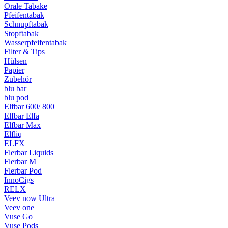
Orale Tabake
Pfeifentabak
Schnupftabak
Stopftabak
Wasserpfeifentabak
Filter & Tips
Hülsen
Papier
Zubehör
blu bar
blu pod
Elfbar 600/ 800
Elfbar Elfa
Elfbar Max
Elfliq
ELFX
Flerbar Liquids
Flerbar M
Flerbar Pod
InnoCigs
RELX
Veev now Ultra
Veev one
Vuse Go
Vuse Pods