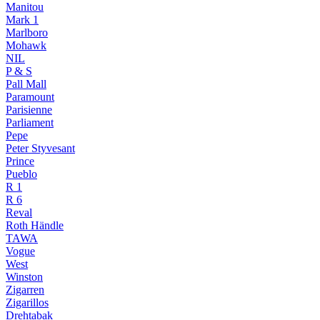
Manitou
Mark 1
Marlboro
Mohawk
NIL
P & S
Pall Mall
Paramount
Parisienne
Parliament
Pepe
Peter Styvesant
Prince
Pueblo
R 1
R 6
Reval
Roth Händle
TAWA
Vogue
West
Winston
Zigarren
Zigarillos
Drehtabak